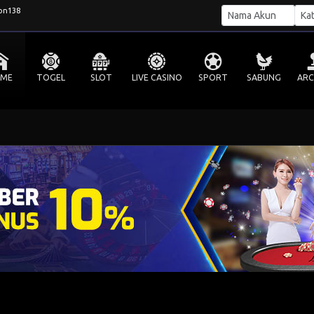
on138
ME
TOGEL
SLOT
LIVE CASINO
SPORT
SABUNG
ARC