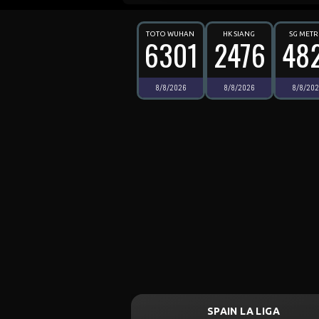
TOTO WUHAN
HK SIANG
SG MET
6301
2476
48
8/8/2026
8/8/2026
8/8/20
UEFA CHAMPIONS LEAGUE QUALIF