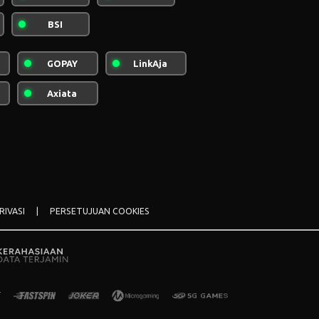
BSI
GOPAY
LinkAja
Axiata
RIVASI
|
PERSETUJUAN COOKIES