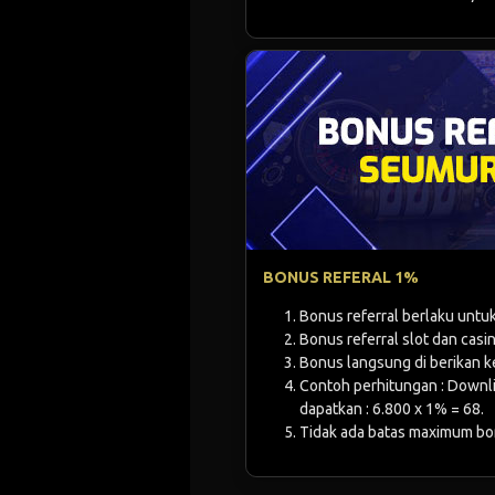
BONUS REFERAL 1%
Bonus referral berlaku untuk
Bonus referral slot dan casi
Bonus langsung di berikan k
Contoh perhitungan : Downl
dapatkan : 6.800 x 1% = 68.
Tidak ada batas maximum bon