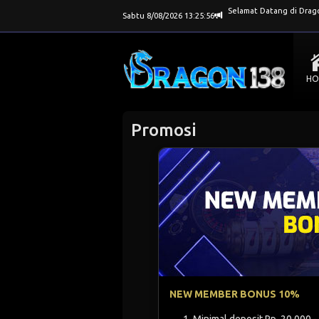
Selamat Datang di Drag
Sabtu 8/08/2026 13:25:58
HO
Promosi
NEW MEMBER BONUS 10%