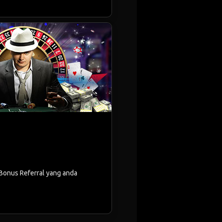
Bonus Referral yang anda