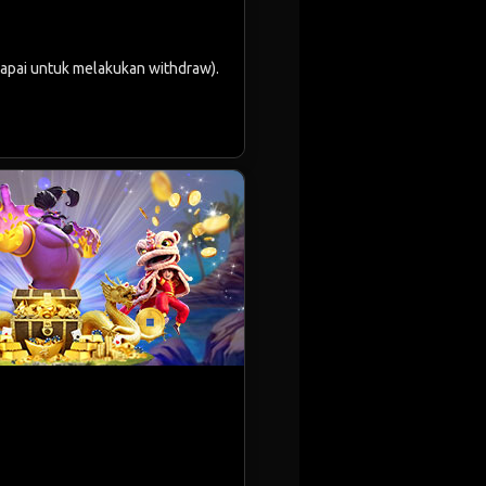
capai untuk melakukan withdraw).