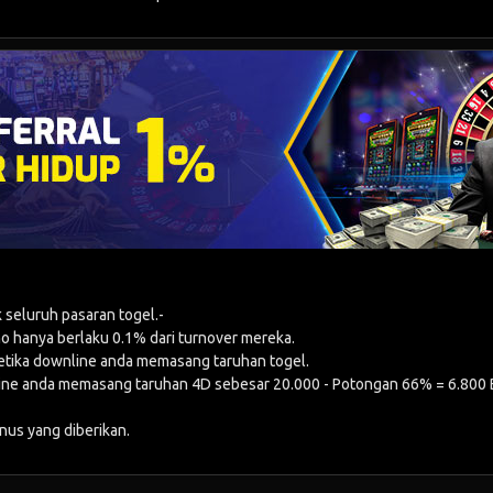
 seluruh pasaran togel.-
no hanya berlaku 0.1% dari turnover mereka.
etika downline anda memasang taruhan togel.
ine anda memasang taruhan 4D sebesar 20.000 - Potongan 66% = 6.800 
us yang diberikan.