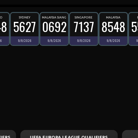
RO
SYDNEY
MALAYSIA SIANG
SINGAPORE
MALAYSIA
48
5627
0692
7137
8548
5
26
9/8/2026
9/8/2026
9/8/2026
9/8/2026
9
FIERS
SPAIN LA LIGA