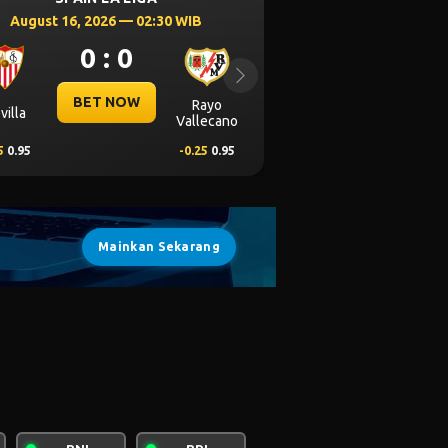
August 17, 2026 — 02:30 WIB
0 : 0
Next
BET NOW
ta Vigo
Osasuna
25
0.76
-0.25
-0.86
Mainkan Sekarang