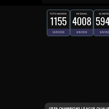
TOTO WUHAN
HK SIANG
SG MET
1155
4008
59
10/8/2026
9/8/2026
9/8/20
UEFA CHAMPIONS LEAGUE QUALI