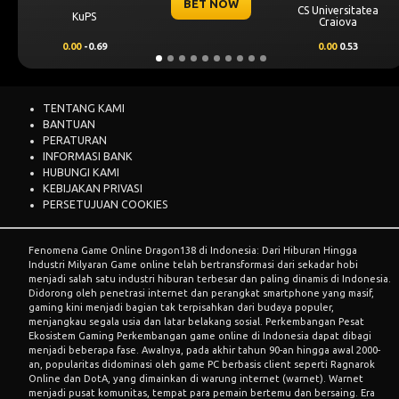
 NOW
BET N
CS Universitatea
Maccabi Tel Aviv (n)
Craiova
0.00
0.53
0.25
0.70
TENTANG KAMI
BANTUAN
PERATURAN
INFORMASI BANK
HUBUNGI KAMI
KEBIJAKAN PRIVASI
PERSETUJUAN COOKIES
Fenomena Game Online Dragon138 di Indonesia: Dari Hiburan Hingga
Industri Milyaran Game online telah bertransformasi dari sekadar hobi
menjadi salah satu industri hiburan terbesar dan paling dinamis di Indonesia.
Didorong oleh penetrasi internet dan perangkat smartphone yang masif,
gaming kini menjadi bagian tak terpisahkan dari budaya populer,
menjangkau segala usia dan latar belakang sosial. Perkembangan Pesat
Ekosistem Gaming Perkembangan game online di Indonesia dapat dibagi
menjadi beberapa fase. Awalnya, pada akhir tahun 90-an hingga awal 2000-
an, popularitas didominasi oleh game PC berbasis client seperti Ragnarok
Online dan DotA, yang dimainkan di warung internet (warnet). Warnet
menjadi pusat komunitas, tempat para pemain bertemu dan bersaing. Era