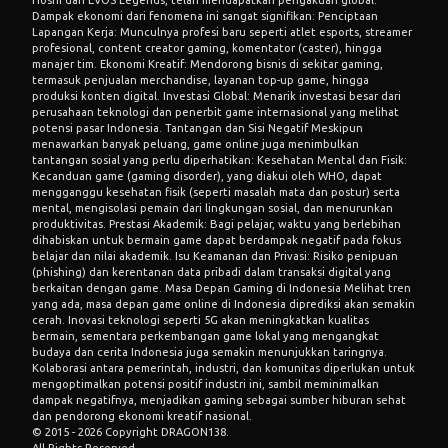
Dampak ekonomi dari fenomena ini sangat signifikan: Penciptaan
Lapangan Kerja: Munculnya profesi baru seperti atlet esports, streamer
profesional, content creator gaming, komentator (caster), hingga
manajer tim. Ekonomi Kreatif: Mendorong bisnis di sekitar gaming,
termasuk penjualan merchandise, layanan top-up game, hingga
produksi konten digital. Investasi Global: Menarik investasi besar dari
perusahaan teknologi dan penerbit game internasional yang melihat
potensi pasar Indonesia. Tantangan dan Sisi Negatif Meskipun
menawarkan banyak peluang, game online juga menimbulkan
tantangan sosial yang perlu diperhatikan: Kesehatan Mental dan Fisik:
Kecanduan game (gaming disorder), yang diakui oleh WHO, dapat
mengganggu kesehatan fisik (seperti masalah mata dan postur) serta
mental, mengisolasi pemain dari lingkungan sosial, dan menurunkan
produktivitas. Prestasi Akademik: Bagi pelajar, waktu yang berlebihan
dihabiskan untuk bermain game dapat berdampak negatif pada fokus
belajar dan nilai akademik. Isu Keamanan dan Privasi: Risiko penipuan
(phishing) dan kerentanan data pribadi dalam transaksi digital yang
berkaitan dengan game. Masa Depan Gaming di Indonesia Melihat tren
yang ada, masa depan game online di Indonesia diprediksi akan semakin
cerah. Inovasi teknologi seperti 5G akan meningkatkan kualitas
bermain, sementara perkembangan game lokal yang mengangkat
budaya dan cerita Indonesia juga semakin menunjukkan taringnya.
Kolaborasi antara pemerintah, industri, dan komunitas diperlukan untuk
mengoptimalkan potensi positif industri ini, sambil meminimalkan
dampak negatifnya, menjadikan gaming sebagai sumber hiburan sehat
dan pendorong ekonomi kreatif nasional.
© 2015 - 2026 Copyright DRAGON138.
All Rights Reserved.