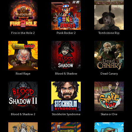
Fire in the Hole 2
Punk Rocker 2
Tombstone Rip
Road Rage
Blood & Shadow
Dead Canary
Blood & Shadow 2
Stockholm Syndrome
Skate or Die