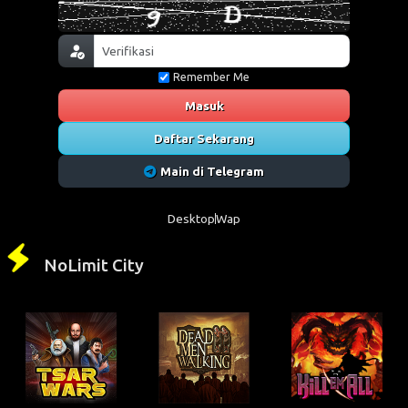
Remember Me
Masuk
Daftar Sekarang
Main di Telegram
Desktop
Wap
NoLimit City