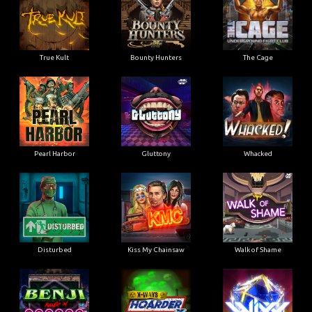
True Kult
Bounty Hunters
The Cage
Pearl Harbor
Gluttony
Whacked
Disturbed
Kiss My Chainsaw
Walk of Shame