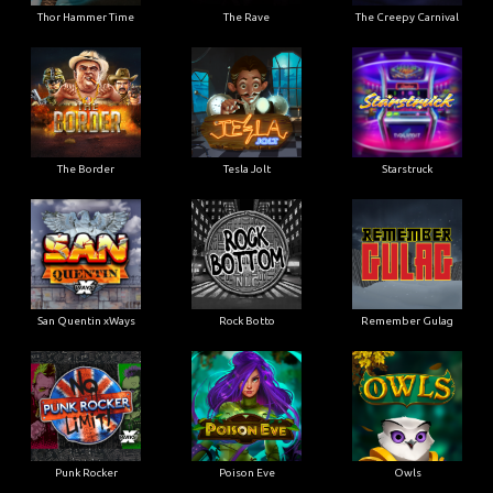
Thor Hammer Time
The Rave
The Creepy Carnival
The Border
Tesla Jolt
Starstruck
San Quentin xWays
Rock Botto
Remember Gulag
Punk Rocker
Poison Eve
Owls