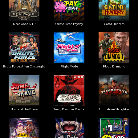
Deadwood R.I.P
Outsourced Payday
Gator Hunters
Brute Force: Alien Onslaught
Flight Mode
Blood Diamond
Home of the Brave
Dead, Dead, or Deader
Tombstone Slaughter