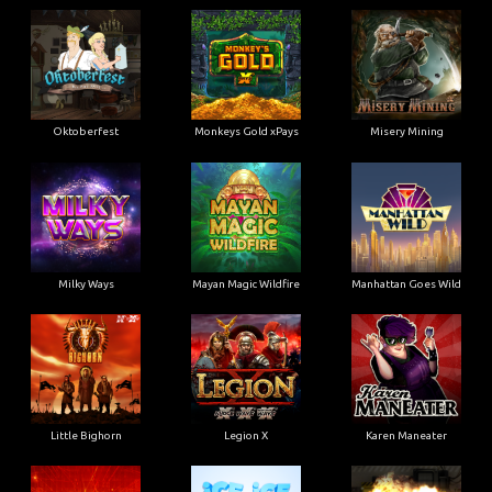
Oktoberfest
Monkeys Gold xPays
Misery Mining
Milky Ways
Mayan Magic Wildfire
Manhattan Goes Wild
Little Bighorn
Legion X
Karen Maneater