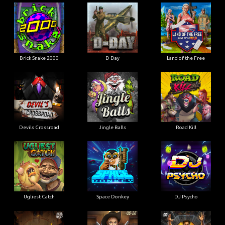
Brick Snake 2000
D Day
Land of the Free
Devils Crossroad
Jingle Balls
Road Kill
Ugliest Catch
Space Donkey
DJ Psycho