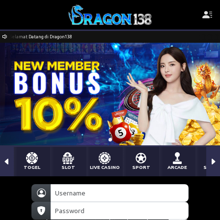
Selamat Datang di Dragon138
TOGEL
SLOT
LIVE CASINO
SPORT
ARCADE
SABU