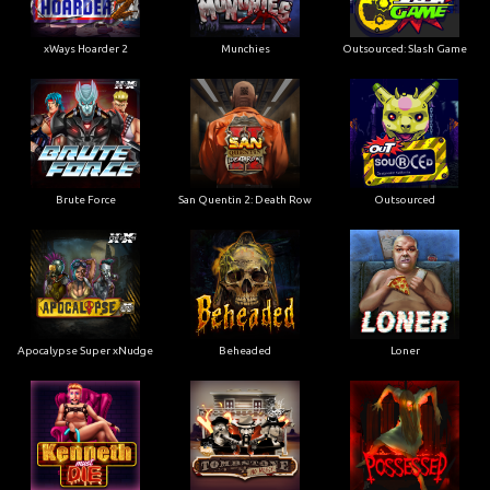
xWays Hoarder 2
Munchies
Outsourced: Slash Game
Brute Force
San Quentin 2: Death Row
Outsourced
Apocalypse Super xNudge
Beheaded
Loner