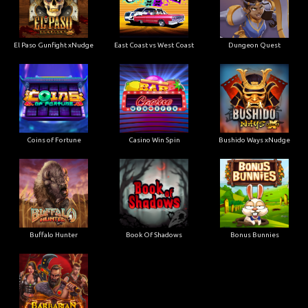
El Paso Gunfight xNudge
East Coast vs West Coast
Dungeon Quest
Coins of Fortune
Casino Win Spin
Bushido Ways xNudge
Buffalo Hunter
Book Of Shadows
Bonus Bunnies