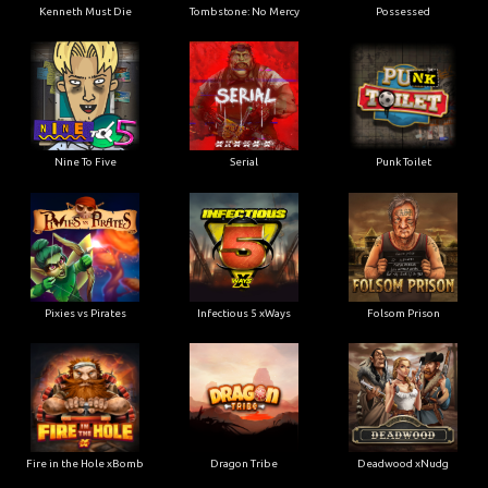
Kenneth Must Die
Tombstone: No Mercy
Possessed
Nine To Five
Serial
Punk Toilet
Pixies vs Pirates
Infectious 5 xWays
Folsom Prison
Fire in the Hole xBomb
Dragon Tribe
Deadwood xNudg