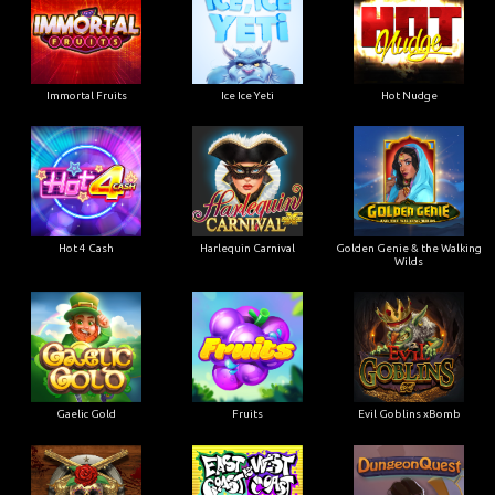
Immortal Fruits
Ice Ice Yeti
Hot Nudge
Hot 4 Cash
Harlequin Carnival
Golden Genie & the Walking
Wilds
Gaelic Gold
Fruits
Evil Goblins xBomb