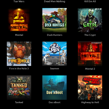
Tsar Wars
Dead Men Walking
Kill Em All
Mental
Duck Hunters
The Crypt
Fire in the Hole 3
Seamen
Mental 2
Tanked
Das xBoot
Highway to Hell