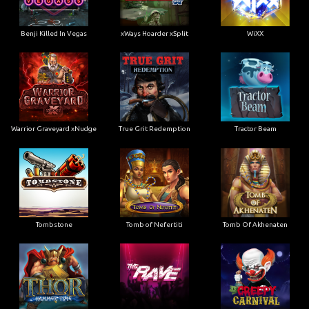
Benji Killed In Vegas
xWays Hoarder xSplit
WiXX
Warrior Graveyard xNudge
True Grit Redemption
Tractor Beam
Tombstone
Tomb of Nefertiti
Tomb Of Akhenaten