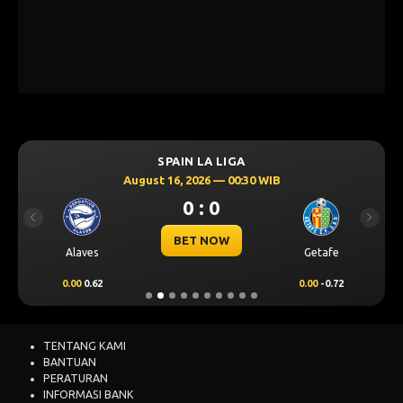
SPAIN LA LIGA
August 16, 2026 — 00:30 WIB
0 : 0
Previous
Next
BET NOW
Alaves
Getafe
0.00
0.62
0.00
-0.72
TENTANG KAMI
BANTUAN
PERATURAN
INFORMASI BANK