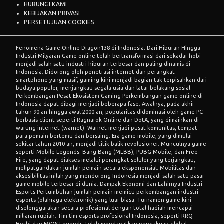
HUBUNGI KAMI
KEBIJAKAN PRIVASI
PERSETUJUAN COOKIES
Fenomena Game Online Dragon138 di Indonesia: Dari Hiburan Hingga
Industri Milyaran Game online telah bertransformasi dari sekadar hobi
menjadi salah satu industri hiburan terbesar dan paling dinamis di
Indonesia. Didorong oleh penetrasi internet dan perangkat
smartphone yang masif, gaming kini menjadi bagian tak terpisahkan dari
budaya populer, menjangkau segala usia dan latar belakang sosial.
Perkembangan Pesat Ekosistem Gaming Perkembangan game online di
Indonesia dapat dibagi menjadi beberapa fase. Awalnya, pada akhir
tahun 90-an hingga awal 2000-an, popularitas didominasi oleh game PC
berbasis client seperti Ragnarok Online dan DotA, yang dimainkan di
warung internet (warnet). Warnet menjadi pusat komunitas, tempat
para pemain bertemu dan bersaing. Era game mobile, yang dimulai
sekitar tahun 2010-an, menjadi titik balik revolusioner. Munculnya game
seperti Mobile Legends: Bang Bang (MLBB), PUBG Mobile, dan Free
Fire, yang dapat diakses melalui perangkat seluler yang terjangkau,
melipatgandakan jumlah pemain secara eksponensial. Mobilitas dan
aksesibilitas inilah yang mendorong Indonesia menjadi salah satu pasar
game mobile terbesar di dunia. Dampak Ekonomi dan Lahirnya Industri
Esports Pertumbuhan jumlah pemain memicu perkembangan industri
esports (olahraga elektronik) yang luar biasa. Turnamen game kini
diselenggarakan secara profesional dengan total hadiah mencapai
miliaran rupiah. Tim-tim esports profesional Indonesia, seperti RRQ
Hoshi dan EVOS Legends, telah mendapatkan pengakuan global.