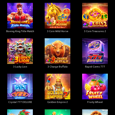
Boxing King Title Match
3 Coin Wild Horse
3 Coin Treasures 2
3 Lucky Lion
3 Charge Buffalo
Rapid Gems 777
Crystal 777 DELUXE
Golden Empire 2
Fruity Wheel