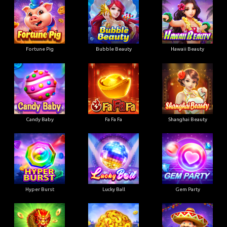
Fortune Pig
Bubble Beauty
Hawaii Beauty
Candy Baby
Fa Fa Fa
Shanghai Beauty
Hyper Burst
Lucky Ball
Gem Party