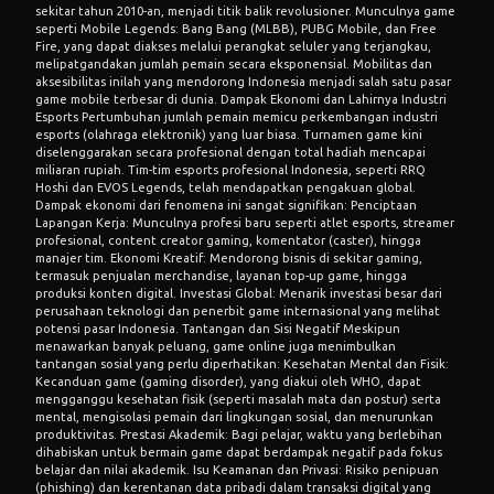
sekitar tahun 2010-an, menjadi titik balik revolusioner. Munculnya game
seperti Mobile Legends: Bang Bang (MLBB), PUBG Mobile, dan Free
Fire, yang dapat diakses melalui perangkat seluler yang terjangkau,
melipatgandakan jumlah pemain secara eksponensial. Mobilitas dan
aksesibilitas inilah yang mendorong Indonesia menjadi salah satu pasar
game mobile terbesar di dunia. Dampak Ekonomi dan Lahirnya Industri
Esports Pertumbuhan jumlah pemain memicu perkembangan industri
esports (olahraga elektronik) yang luar biasa. Turnamen game kini
diselenggarakan secara profesional dengan total hadiah mencapai
miliaran rupiah. Tim-tim esports profesional Indonesia, seperti RRQ
Hoshi dan EVOS Legends, telah mendapatkan pengakuan global.
Dampak ekonomi dari fenomena ini sangat signifikan: Penciptaan
Lapangan Kerja: Munculnya profesi baru seperti atlet esports, streamer
profesional, content creator gaming, komentator (caster), hingga
manajer tim. Ekonomi Kreatif: Mendorong bisnis di sekitar gaming,
termasuk penjualan merchandise, layanan top-up game, hingga
produksi konten digital. Investasi Global: Menarik investasi besar dari
perusahaan teknologi dan penerbit game internasional yang melihat
potensi pasar Indonesia. Tantangan dan Sisi Negatif Meskipun
menawarkan banyak peluang, game online juga menimbulkan
tantangan sosial yang perlu diperhatikan: Kesehatan Mental dan Fisik:
Kecanduan game (gaming disorder), yang diakui oleh WHO, dapat
mengganggu kesehatan fisik (seperti masalah mata dan postur) serta
mental, mengisolasi pemain dari lingkungan sosial, dan menurunkan
produktivitas. Prestasi Akademik: Bagi pelajar, waktu yang berlebihan
dihabiskan untuk bermain game dapat berdampak negatif pada fokus
belajar dan nilai akademik. Isu Keamanan dan Privasi: Risiko penipuan
(phishing) dan kerentanan data pribadi dalam transaksi digital yang