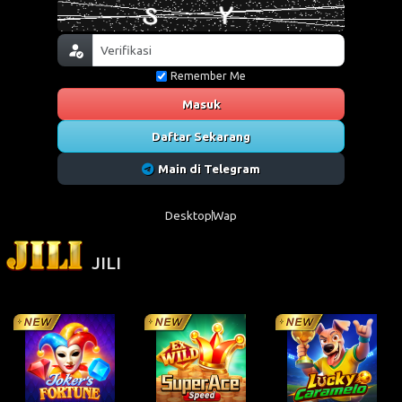
Remember Me
Masuk
Daftar Sekarang
Main di Telegram
Desktop
Wap
JILI