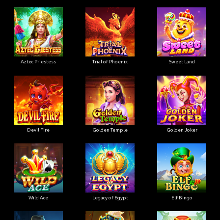
Aztec Priestess
Trial of Phoenix
Sweet Land
Devil Fire
Golden Temple
Golden Joker
Wild Ace
Legacy of Egypt
Elf Bingo