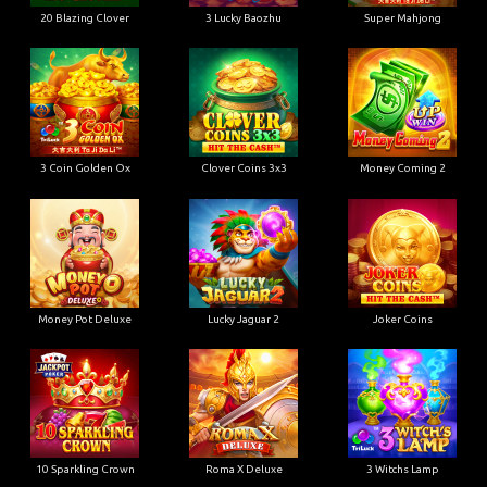
20 Blazing Clover
3 Lucky Baozhu
Super Mahjong
3 Coin Golden Ox
Clover Coins 3x3
Money Coming 2
Money Pot Deluxe
Lucky Jaguar 2
Joker Coins
10 Sparkling Crown
Roma X Deluxe
3 Witchs Lamp