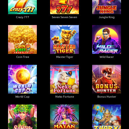
Crazy 777
Seven Seven Seven
Jungle King
Coin Tree
Master Tiger
Wild Racer
World Cup
Neko Fortune
Bonus Hunter