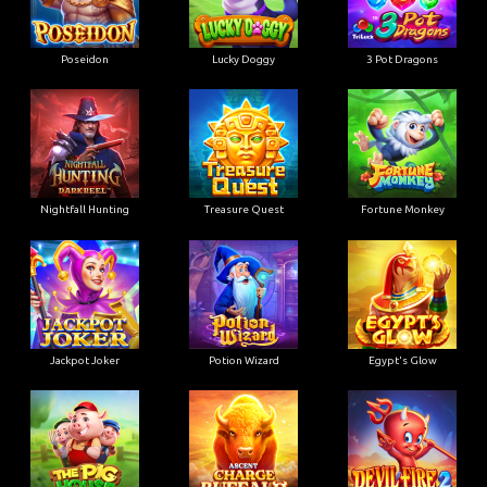
Poseidon
Lucky Doggy
3 Pot Dragons
Nightfall Hunting
Treasure Quest
Fortune Monkey
Jackpot Joker
Potion Wizard
Egypt's Glow