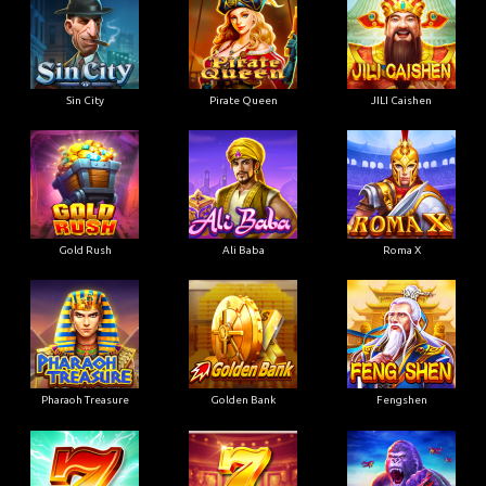
Sin City
Pirate Queen
JILI Caishen
Gold Rush
Ali Baba
Roma X
Pharaoh Treasure
Golden Bank
Fengshen